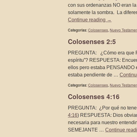
con sus ordenanzas NO eran la
solamente la sombra. La diferen
Continue reading
→
Categorías:
Colosenses
,
Nuevo Testame
Colosenses 2:5
PREGUNTA: ¿Cómo era que Pabl
espíritu”? RESPUESTA: Encuentr
ellos pero estaba PENSANDO en 
estaba pendiente de …
Continu
Categorías:
Colosenses
,
Nuevo Testame
Colosenses 4:16
PREGUNTA: ¿Por qué no tenemos 
4:16
) RESPUESTA: Dios obviame
necesaria para nuestro entendi
SEMEJANTE …
Continue read