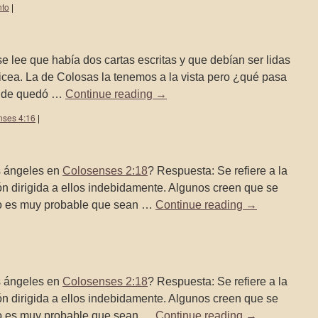
nto
|
e lee que había dos cartas escritas y que debían ser lidas
cea. La de Colosas la tenemos a la vista pero ¿qué pasa
ónde quedó …
Continue reading
→
nses 4:16
|
os ángeles en
Colosenses 2:18
? Respuesta: Se refiere a la
ón dirigida a ellos indebidamente. Algunos creen que se
ero es muy probable que sean …
Continue reading
→
os ángeles en
Colosenses 2:18
? Respuesta: Se refiere a la
ón dirigida a ellos indebidamente. Algunos creen que se
ero es muy probable que sean …
Continue reading
→