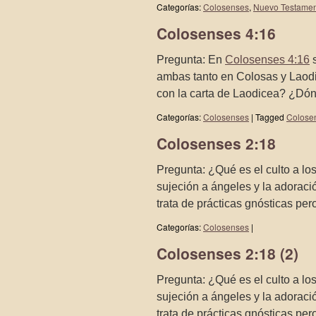
Categorías:
Colosenses
,
Nuevo Testame
Colosenses 4:16
Pregunta: En
Colosenses 4:16
s
ambas tanto en Colosas y Laodi
con la carta de Laodicea? ¿D
Categorías:
Colosenses
|
Tagged
Colose
Colosenses 2:18
Pregunta: ¿Qué es el culto a l
sujeción a ángeles y la adoraci
trata de prácticas gnósticas p
Categorías:
Colosenses
|
Colosenses 2:18 (2)
Pregunta: ¿Qué es el culto a l
sujeción a ángeles y la adoraci
trata de prácticas gnósticas p