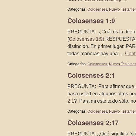
Categorías:
Colosenses
,
Nuevo Testame
Colosenses 1:9
PREGUNTA: ¿Cuál es la diferenci
(
Colosenses 1:9
) RESPUESTA: S
distinción. En primer lugar, PA
todas maneras hay una …
Cont
Categorías:
Colosenses
,
Nuevo Testame
Colosenses 2:1
PREGUNTA: Para afirmar que Pa
basa usted en algunos otros he
2:1
? Para mí este texto sólo, 
Categorías:
Colosenses
,
Nuevo Testame
Colosenses 2:17
PREGUNTA: ¿Qué significa “s