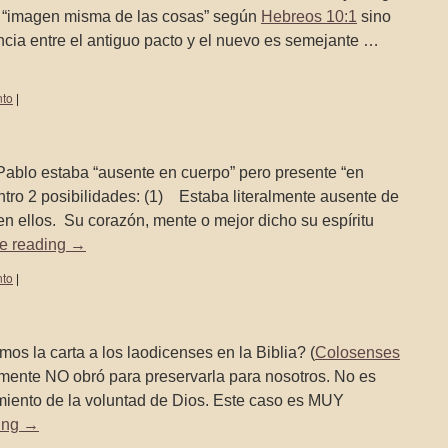
 “imagen misma de las cosas” según
Hebreos 10:1
sino
cia entre el antiguo pacto y el nuevo es semejante …
nto
|
o estaba “ausente en cuerpo” pero presente “en
o 2 posibilidades: (1) Estaba literalmente ausente de
ellos. Su corazón, mente o mejor dicho su espíritu
e reading
→
nto
|
la carta a los laodicenses en la Biblia? (
Colosenses
nte NO obró para preservarla para nosotros. No es
miento de la voluntad de Dios. Este caso es MUY
ing
→