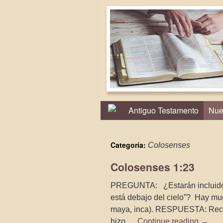
Antiguo Testamento
Nue
Categoría:
Colosenses
Colosenses 1:23
PREGUNTA: ¿Estarán incluidos 
está debajo del cielo”? Hay muc
maya, inca). RESPUESTA: Reco
hizo …
Continue reading
→