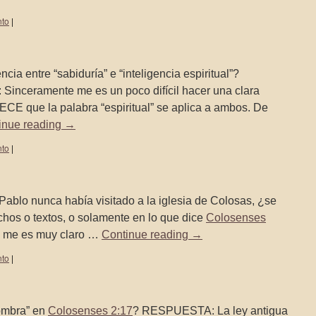
nto
|
a entre “sabiduría” e “inteligencia espiritual”?
inceramente me es un poco difícil hacer una clara
RECE que la palabra “espiritual” se aplica a ambos. De
inue reading
→
nto
|
blo nunca había visitado a la iglesia de Colosas, ¿se
chos o textos, o solamente en lo que dice
Colosenses
no me es muy claro …
Continue reading
→
nto
|
ombra” en
Colosenses 2:17
? RESPUESTA: La ley antigua