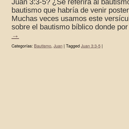
Juan 3:3-5? ¿Se referirá al bautism
bautismo que habría de venir poste
Muchas veces usamos este versícul
sobre el bautismo bíblico donde po
→
Categorías:
Bautismo
,
Juan
|
Tagged
Juan 3:3-5
|