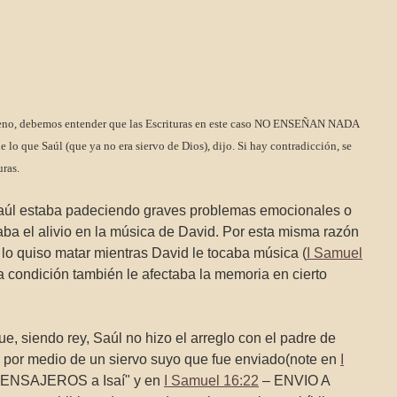
ómeno, debemos entender que las Escrituras en este caso NO ENSEÑAN NADA
o que Saúl (que ya no era siervo de Dios), dijo. Si hay contradicción, se
uras.
aúl estaba padeciendo graves problemas emocionales o
ba el alivio en la música de David. Por esta misma razón
 lo quiso matar mientras David le tocaba música (
I Samuel
 condición también le afectaba la memoria en cierto
siendo rey, Saúl no hizo el arreglo con el padre de
 medio de un siervo suyo que fue enviado(note en
I
ENSAJEROS a Isaí" y en
I Samuel 16:22
– ENVIO A