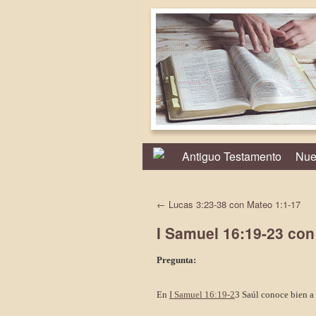
Antiguo Testamento
Nue
←
Lucas 3:23-38 con Mateo 1:1-17
I Samuel 16:19-23 con
Pregunta:
En
I Samuel 16:19-2
3 Saúl conoce bien a 