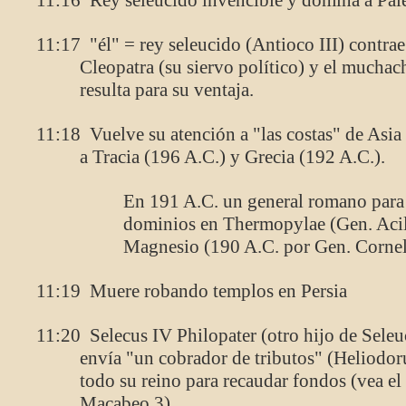
11:16 Rey seleucido invencible y domina a Palest
11:17 "él" = rey seleucido (Antioco III) contrae
Cleopatra (su siervo político) y el mucha
resulta para su ventaja.
11:18 Vuelve su atención a "las costas" de Asi
a Tracia (196 A.C.) y Grecia (192 A.C.).
En 191 A.C. un general romano para 
dominios en Thermopylae (Gen. Acil
Magnesio (190 A.C. por Gen. Cornel
11:19 Muere robando templos en Persia
11:20 Selecus IV Philopater (otro hijo de Seleuc
envía "un cobrador de tributos" (Heliodoru
todo su reino para recaudar fondos (vea el 
Macabeo 3).