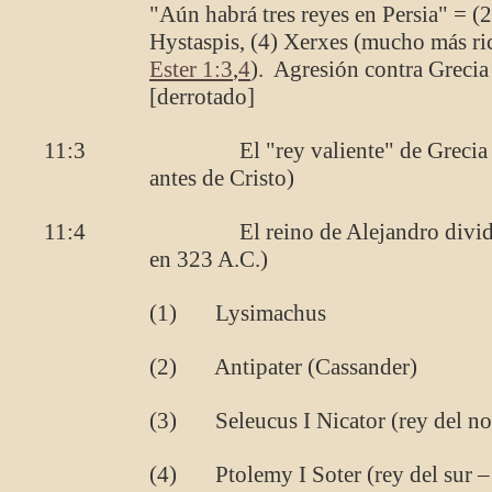
"Aún habrá tres reyes en Persia" = (
Hystaspis, (4) Xerxes (mucho más ri
Ester 1:3
,
4
). Agresión contra Grecia
[derrotado]
11:3 El "rey valiente" de Grecia = A
antes de Cristo)
11:4 El reino de Alejandro dividido e
en 323 A.C.)
(1) Lysimachus
(2) Antipater (Cassander)
(3) Seleucus I Nicator (rey del nor
(4) Ptolemy I Soter (rey del sur –