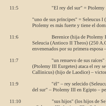
11:5 "El rey del sur" = Ptolemy (E
"uno de sus príncipes" = Seleucus I
Ptolemy es más fuerte y tiene el dom
11:6 Berenice (hija de Ptolemy II) se
Seleucia (Antioco II Theos) (250 A.C
envenenados por su primera esposa 
11:7 "un renuevo de sus raíces" – un
(Ptolemy III Eurgetes) ataca el rey s
Callinicus) (hijo de Laodice) – victo
11:9 "él" – rey selecido (Seleucus II) 
del sur" – Ptolemy III en Egipto – pe
11:10 "sus hijos" (los hijos de Seleucu