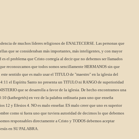
endencia de muchos líderes religiosos de ENALTECERSE. Las personas que
ellas que se consideraban más importantes, más inteligentes, y con mayor
d es el problema que Cristo corregía al decir que no debemos ser llamados
e que reconozcamos que todos somos sencillamente HERMANOS sin que
 este sentido que es malo usar el TITULO de "maestro" en la iglesia del
os 4:11 el Espíritu Santo no presenta un TITULO ni RANGO de superioridad
STERIO que se desarrolla a favor de la iglesia. De hecho encontramos una
3:10 (kathegetés) en vez de la palabra ordinaria para uno que enseña
ios 12 y Efesios 4. NO es malo enseñar. ES malo creer que uno es superior
hombre como si fuera uno que tuviera autoridad de decirnos lo que debemos
omos responsables directamente a Cristo y TODOS debemos aceptar
Jesús en SU PALABRA.