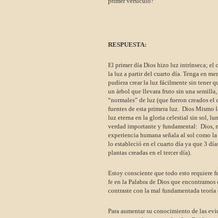
primer versículo?
RESPUESTA:
El primer día Dios hizo luz intrínseca; el
la luz a partir del cuarto día. Tenga en me
pudiera crear la luz fácilmente sin tener q
un árbol que llevara fruto sin una semilla
“normales” de luz (que fueron creados el cua
fuentes de esta primera luz. Dios Mismo la
luz eterna en la gloria celestial sin sol, l
verdad importante y fundamental: Dios, no 
experiencia humana señala al sol como la f
lo estableció en el cuarto día ya que 3 día
plantas creadas en el tercer día).
Estoy consciente que todo esto requiere f
fe en la Palabra de Dios que encontramos 
contraste con la mal fundamentada teoría 
Para aumentar su conocimiento de las evide