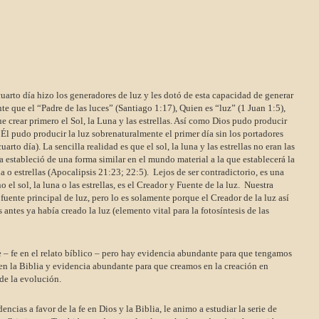
 cuarto día hizo los generadores de luz y les dotó de esta capacidad de generar
nte que el “Padre de las luces” (Santiago 1:17), Quien es “luz” (1 Juan 1:5),
ue crear primero el Sol, la Luna y las estrellas. Así como Dios pudo producir
, Él pudo producir la luz sobrenaturalmente el primer día sin los portadores
rto día). La sencilla realidad es que el sol, la luna y las estrellas no eran las
 estableció de una forma similar en el mundo material a la que establecerá la
una o estrellas (Apocalipsis 21:23; 22:5). Lejos de ser contradictorio, es una
el sol, la luna o las estrellas, es el Creador y Fuente de la luz. Nuestra
uente principal de luz, pero lo es solamente porque el Creador de la luz así
s antes ya había creado la luz (elemento vital para la fotosíntesis de las
e – fe en el relato bíblico – pero hay evidencia abundante para que tengamos
en la Biblia y evidencia abundante para que creamos en la creación en
de la evolución.
ncias a favor de la fe en Dios y la Biblia, le animo a estudiar la serie de