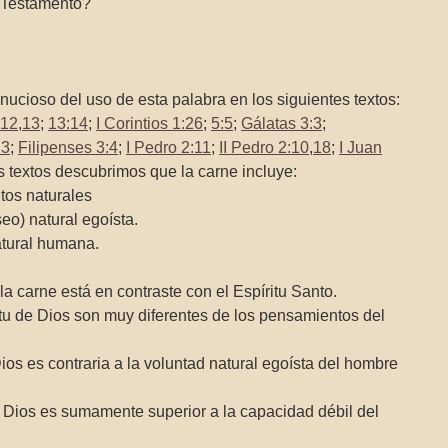
o Testamento?
ucioso del uso de esta palabra en los siguientes textos:
12
,
13
;
13:14
;
I Corintios 1:26
;
5:5
;
Gálatas 3:3
;
:3
;
Filipenses 3:4
;
I Pedro 2:11
;
II Pedro 2:10
,
18
;
I Juan
s textos descubrimos que la carne incluye:
tos naturales
eo) natural egoísta.
atural humana.
a carne está en contraste con el Espíritu Santo.
tu de Dios son muy diferentes de los pensamientos del
Dios es contraria a la voluntad natural egoísta del hombre
e Dios es sumamente superior a la capacidad débil del