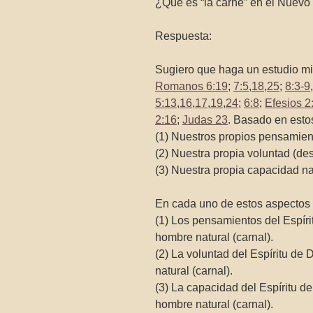
¿Qué es “la carne” en el Nuev
Respuesta:
Sugiero que haga un estudio min
Romanos 6:19
;
7:5
,
18
,
25
;
8:3-9
,
5:13
,
16
,
17
,
19
,
24
;
6:8
;
Efesios 2
2:16
;
Judas 23
. Basado en esto
(1) Nuestros propios pensamien
(2) Nuestra propia voluntad (des
(3) Nuestra propia capacidad n
En cada uno de estos aspectos l
(1) Los pensamientos del Espíri
hombre natural (carnal).
(2) La voluntad del Espíritu de 
natural (carnal).
(3) La capacidad del Espíritu d
hombre natural (carnal).