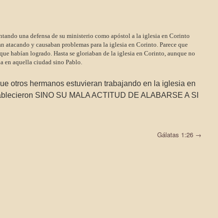
entando una defensa de su ministerio como apóstol a la iglesia en Corinto
 atacando y causaban problemas para la iglesia en Corinto. Parece que
que habían logrado. Hasta se gloriaban de la iglesia en Corinto, aunque no
sia en aquella ciudad sino Pablo.
e otros hermanos estuvieran trabajando en la iglesia en
establecieron SINO SU MALA ACTITUD DE ALABARSE A SI
Gálatas 1:26
→