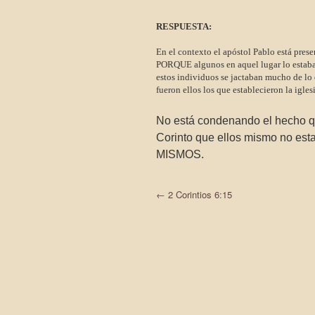
RESPUESTA:
En el contexto el apóstol Pablo está pres
PORQUE algunos en aquel lugar lo estaban
estos individuos se jactaban mucho de lo 
fueron ellos los que establecieron la igle
No está condenando el hecho qu
Corinto que ellos mismo no 
MISMOS.
←
2 Corintios 6:15