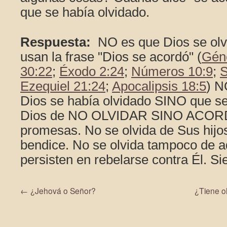
que se había olvidado.
Respuesta:
NO es que Dios se olvi
usan la frase "Dios se acordó" (
Géne
30:22
;
Éxodo 2:24
;
Números 10:9
;
S
Ezequiel 21:24
;
Apocalipsis 18:5
) N
Dios se había olvidado SINO que señ
Dios de NO OLVIDAR SINO ACOR
promesas. No se olvida de Sus hijos
bendice. No se olvida tampoco de a
persisten en rebelarse contra Él. Si
←
¿Jehová o Señor?
¿Tiene ol