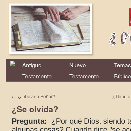
Antiguo
Nuevo
Temas
Testamento
Testamento
Bíblic
←
¿Jehová o Señor?
¿Tiene ol
¿Se olvida?
Pregunta:
¿Por qué Dios, siendo ta
algunas cosas? Cuando dice "se ac