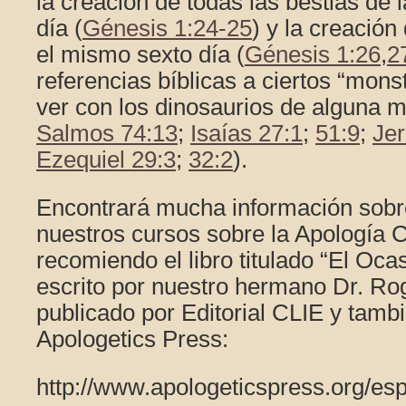
la creación de todas las bestias de l
día (
Génesis 1:24-25
) y la creació
el mismo sexto día (
Génesis 1:26
,
2
referencias bíblicas a ciertos “mon
ver con los dinosaurios de alguna 
Salmos 74:13
;
Isaías 27:1
;
51:9
;
Je
Ezequiel 29:3
;
32:2
).
Encontrará mucha información sobr
nuestros cursos sobre la Apología C
recomiendo el libro titulado “El Oca
escrito por nuestro hermano Dr. Ro
publicado por Editorial CLIE y tambi
Apologetics Press:
http://www.apologeticspress.org/esp