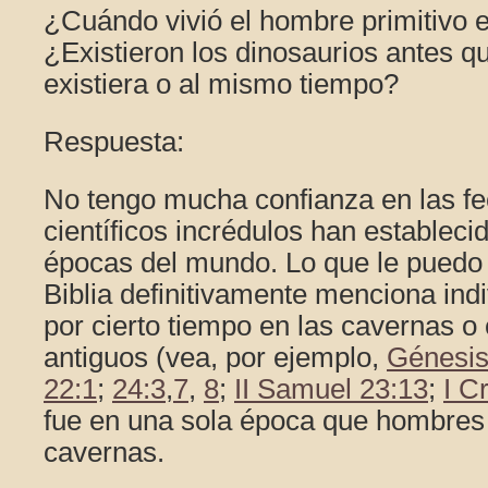
¿Cuándo vivió el hombre primitivo 
¿Existieron los dinosaurios antes q
existiera o al mismo tiempo?
Respuesta:
No tengo mucha confianza en las fe
científicos incrédulos han estableci
épocas del mundo. Lo que le puedo 
Biblia definitivamente menciona ind
por cierto tiempo en las cavernas 
antiguos (vea, por ejemplo,
Génesis
22:1
;
24:3
,
7
,
8
;
II Samuel 23:13
;
I C
fue en una sola época que hombres 
cavernas.