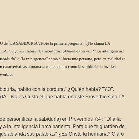
NO de "LA SABIDURÍA". Note la primera pregunta: "¿No clama LA
?". ¿Quién clama? "La sabiduría." ¿Quién da su voz? "La inteligencia."
abiduría" o "la inteligencia" como si fuera una persona, pero en realidad es
 características humanas a un concepto como la sabiduría, la luz, las
overbio.
sabiduría, habito con la cordura." ¿Quién habla? "YO".
." No es Cristo el que habla en este Proverbio sino LA
de personificar la sabiduría) en
Proverbios 7:4
: "Dí a la
 a la inteligencia llama parienta. Para que te guarden de
 que ablanda sus palabras" ¿Es Cristo tu hermana? Claro