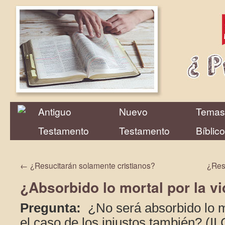
Antiguo
Nuevo
Temas
Testamento
Testamento
Bíblic
←
¿Resucitarán solamente cristianos?
¿Res
¿Absorbido lo mortal por la v
Pregunta:
¿No será absorbido lo mo
el caso de los injustos también? (II 