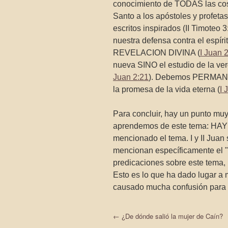
conocimiento de TODAS las cos
Santo a los apóstoles y profetas
escritos inspirados (II Timoteo 
nuestra defensa contra el esp
REVELACION DIVINA (
I Juan 
nueva SINO el estudio de la ve
Juan 2:21
). Debemos PERMANE
la promesa de la vida eterna (
I 
Para concluir, hay un punto muy 
aprendemos de este tema: H
mencionado el tema. I y II Juan
mencionan específicamente el "
predicaciones sobre este tema,
Esto es lo que ha dado lugar a
causado mucha confusión para 
←
¿De dónde salió la mujer de Caín?