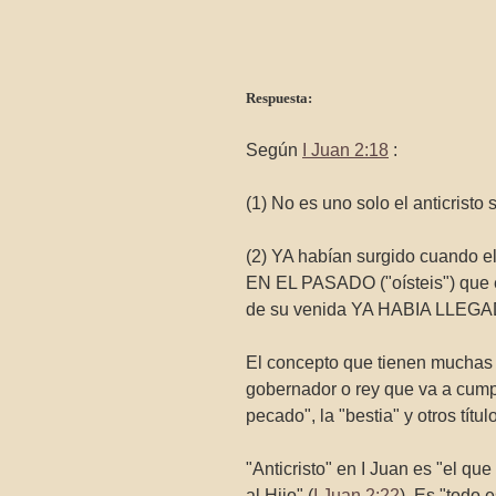
Respuesta:
Según
I Juan 2:18
:
(1) No es uno solo el anticris
(2) YA habían surgido cuando el
EN EL PASADO ("oísteis") que el
de su venida YA HABIA LLEGADO
El concepto que tienen muchas r
gobernador o rey que va a cumpli
pecado", la "bestia" y otros 
"Anticristo" en I Juan es "el qu
al Hijo" (
I Juan 2:22
). Es "todo 