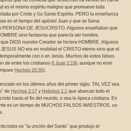
dad es el mismo espíritu maligno que promueve toda
elada por Cristo y Su Santo Espíritu. PERO la enseñanza
as en el tiempo del apóstol Juan y que se llama
n a LA PERSONA DE JESUCRISTO. Algunos enseñaban que
 HOMBRE sino fantasma que parecía ser hombre.
 que DIOS nuestro Creador se hiciera HOMBRE. Algunos
 JESUS NO era en realidad el CRISTO eterno sino que el
emporalmente con o en Jesús. Muchos de estos falsos
on de entre los cristianos (
I Juan 2:19
), aunque no eran
compare
Hechos 20:30
).
enzado en los últimos años del primer siglo. TAL VEZ sea
as" de
Hechos 2:17
y
Hebreos 1:1
que abarcan todo el
isto hasta el fin del mundo, o sea le época cristiana. En
mente es un tiempo de MUCHOS FALSOS MAESTROS, un
a.
cristos es "la unción del Santo" que produjo el