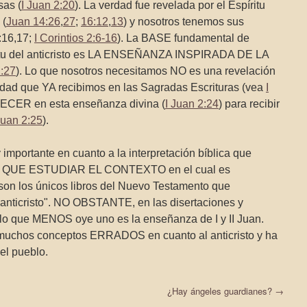
as (
I Juan 2:20
). La verdad fue revelada por el Espíritu
 (
Juan 14:26
,
27
;
16:12
,
13
) y nosotros tenemos sus
3:16,17;
I Corintios 2:6-16
). La BASE fundamental de
íritu del anticristo es LA ENSEÑANZA INSPIRADA DE LA
2:27
). Lo que nosotros necesitamos NO es una revelación
rdad que YA recibimos en las Sagradas Escrituras (vea
I
CER en esta enseñanza divina (
I Juan 2:24
) para recibir
Juan 2:25
).
importante en cuanto a la interpretación bíblica que
AY QUE ESTUDIAR EL CONTEXTO en el cual es
 son los únicos libros del Nuevo Testamento que
anticristo". NO OBSTANTE, en las disertaciones y
 lo que MENOS oye uno es la enseñanza de I y II Juan.
 muchos conceptos ERRADOS en cuanto al anticristo y ha
el pueblo.
¿Hay ángeles guardianes?
→