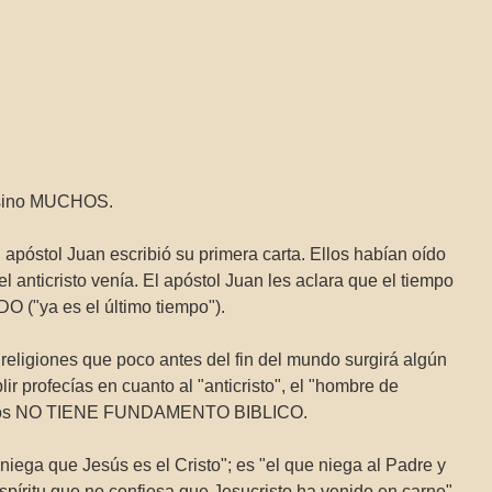
to sino MUCHOS.
 apóstol Juan escribió su primera carta. Ellos habían oído
 anticristo venía. El apóstol Juan les aclara que el tiempo
 ("ya es el último tiempo").
eligiones que poco antes del fin del mundo surgirá algún
r profecías en cuanto al "anticristo", el "hombre de
títulos NO TIENE FUNDAMENTO BIBLICO.
e niega que Jesús es el Cristo"; es "el que niega al Padre y
espíritu que no confiesa que Jesucristo ha venido en carne"