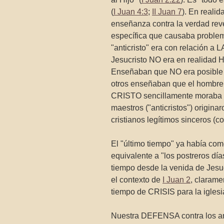
(
I Juan 4:3
;
II Juan 7
). En reali
enseñanza contra la verdad rev
específica que causaba problem
"anticristo" era con relació
Jesucristo NO era en realidad
Enseñaban que NO era posible
otros enseñaban que el hombre
CRISTO sencillamente moraba t
maestros ("anticristos") originar
cristianos legítimos sinceros (
El "último tiempo" ya había com
equivalente a "los postreros dí
tiempo desde la venida de Jesucr
el contexto de
I Juan 2
, clara
tiempo de CRISIS para la iglesi
Nuestra DEFENSA contra los anti