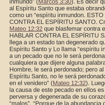
inmundo” (
Marcos 3:30
). Es decir q
al Espíritu Santo que estaba obrand
como un “espíritu inmundon. ES
CONTRA EL ESPÍRITU SANTO. Cris
Mateo 12:32
que blasfemar contra el
HABLAR CONTRA EL ESPÍRITU S
llega a un estado tan degenerado qu
Espíritu Santo y Lo llama “espíritu 
a un pecado que no le será perdona
cualquiera que dijere alguna palabra
Hombre, le será perdonado; pero al 
Espíritu Santo, no le será perdonado,
en el venidero” (
Mateo 12:32
). Lueg
la causa de este pecado en ellos es
perversa y degenerada de su coraz
“malos”. “Porque de la abundancia d